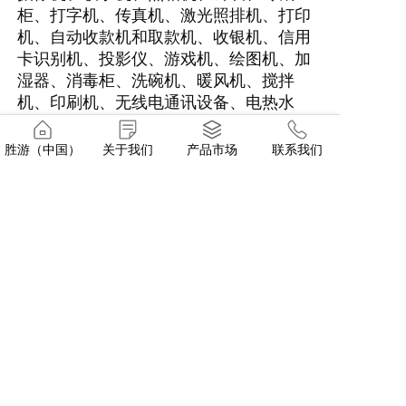
柜、打字机、传真机、激光照排机、打印
机、自动收款机和取款机、收银机、信用
卡识别机、投影仪、游戏机、绘图机、加
湿器、消毒柜、洗碗机、暖风机、搅拌
机、印刷机、无线电通讯设备、电热水
瓶、矿泉水壶、电吹风机、电动剃须刀、
办公器具、电动工具、计算器、蓄电池外
胜游（中国）
关于我们
产品市场
联系我们
壳等电子电器工业中。
上一篇: ABS塑料在使用中的常见误区
下一篇: 阳春三月，春意正盛！女神节福利
请与我们的专家取得联系！
点击这里>>